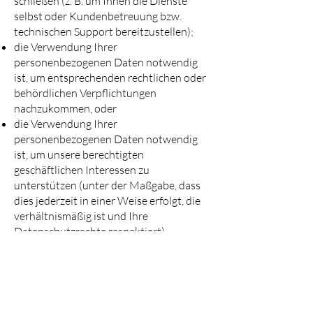
schließen (z. B. um Ihnen die Dienste
selbst oder Kundenbetreuung bzw.
technischen Support bereitzustellen);
die Verwendung Ihrer
personenbezogenen Daten notwendig
ist, um entsprechenden rechtlichen oder
behördlichen Verpflichtungen
nachzukommen, oder
die Verwendung Ihrer
personenbezogenen Daten notwendig
ist, um unsere berechtigten
geschäftlichen Interessen zu
unterstützen (unter der Maßgabe, dass
dies jederzeit in einer Weise erfolgt, die
verhältnismäßig ist und Ihre
Datenschutzrechte respektiert).
Als EU-Ansässiger können Sie:
eine Bestätigung darüber verlangen, ob
personenbezogene Daten verarbeitet
werden, die Sie betreffen, oder nicht, und